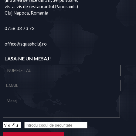
(intrarea se face din Str. Serpuitoare,
vis-a-vis de restaurantul Panoramic)
Cluj Napoca, Romania
0758 33 73 73
office@squashcluj.ro
LASA-NE UN MESAJ!